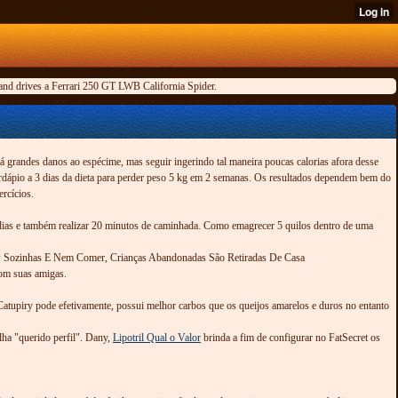
 and drives a Ferrari 250 GT LWB California Spider.
rá grandes danos ao espécime, mas seguir ingerindo tal maneira poucas calorias afora desse
cardápio a 3 dias da dieta para perder peso 5 kg em 2 semanas. Os resultados dependem bem do
rcícios.
 dias e também realizar 20 minutos de caminhada. Como emagrecer 5 quilos dentro de uma
p: Sozinhas E Nem Comer, Crianças Abandonadas São Retiradas De Casa
com suas amigas.
Catupiry pode efetivamente, possui melhor carbos que os queijos amarelos e duros no entanto
ha "querido perfil". Dany,
Lipotril Qual o Valor
brinda a fim de configurar no FatSecret os