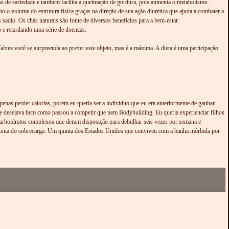
ão de saciedade e também facilita a queimação de gordura, pois aumenta o metabolismo.
 o volume do estrutura física graças na direção de sua ação diurética que ajuda a combater a
sadio. Os chás naturais são fonte de diversos benefícios para a bem-estar.
o e retardando uma série de doenças.
alvez você se surpreenda ao prever este objeto, mas é a máxima. A dieta é uma participação
nas perder calorias, porém eu queria ser a indivíduo que eu era anteriormente de ganhar
que desejava bem como passou a competir que nem Bodybuilding. Eu queria experienciar filhos
 carboidratos complexos que deram disposição para debulhar seis vezes por semana e
r conta do sobrecarga. Um quinta dos Estados Unidos que conviveu com a banha mórbida por