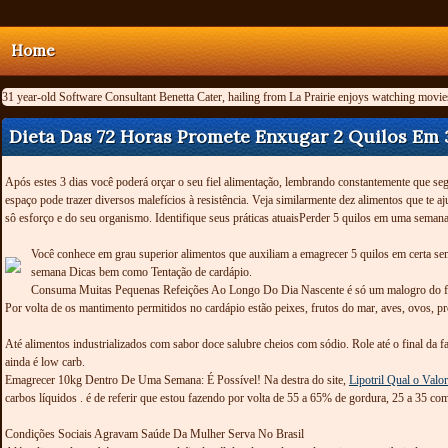
Home
31 year-old Software Consultant Benetta Cater, hailing from La Prairie enjoys watching movie
Dieta Das 72 Horas Promete Enxugar 2 Quilos Em 
Após estes 3 dias você poderá orçar o seu fiel alimentação, lembrando constantemente que segu
espaço pode trazer diversos malefícios à resistência. Veja similarmente dez alimentos que t
sô esforço e do seu organismo. Identifique seus práticas atuaisPerder 5 quilos em uma semana
Você conhece em grau superior alimentos que auxiliam a emagrecer 5 quilos em certa se
semana Dicas bem como Tentação de cardápio.
Consuma Muitas Pequenas Refeições Ao Longo Do Dia Nascente é só um malogro do for
Por volta de os mantimento permitidos no cardápio estão peixes, frutos do mar, aves, ovos, 
Até alimentos industrializados com sabor doce salubre cheios com sódio. Role até o final da
ainda é low carb.
Emagrecer 10kg Dentro De Uma Semana: É Possível! Na destra do site,
Lipotril Qual o Valor
carbos líquidos . é de referir que estou fazendo por volta de 55 a 65% de gordura, 25 a 35 
Condições Sociais Agravam Saúde Da Mulher Serva No Brasil