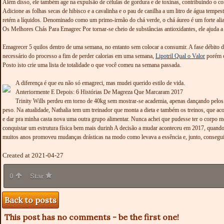
Além disso, ele também age na expulsão de células de gordura e de toxinas, contribuindo o c
Adicione as folhas secas de hibisco e a cavalinha e o pau de canilha a um litro de água temp
retém a líquidos. Denominado como um primo-irmão do chá verde, o chá áureo é um forte alia
Os Melhores Chás Para Emagrec Por tornar-se cheio de substâncias antioxidantes, ele ajuda a n
Emagrecer 5 quilos dentro de uma semana, no entanto sem colocar a consumir. A fase débito du
necessário do processo a fim de perder calorias em uma semana,
Lipotril Qual o Valor
porém o
Posto isto crie uma lista de totalidade o que você comeu na semana passada.
A diferença é que eu não só emagreci, mas mudei querido estilo de vida.
Anteriormente E Depois: 6 Histórias De Magreza Que Marcaram 2017
Trinity Wills perdeu em torno de 40kg sem mostrar-se academia, apenas dançando pelos 
peso. Na atualidade, Nathalia tem um treinador que monta a dieta e também os treinos, que 
e dar pra minha casta nova uma outra grupo alimentar. Nunca achei que pudesse ter o corpo m
conquistar um estrutura física bem mais durinh A decisão a mudar aconteceu em 2017, quand
muitos anos promoveu mudanças drásticas na modo como levava a essência e, junto, consegui
Created at 2021-04-27
0
Star
Back to posts
This post has no comments - be the first one!