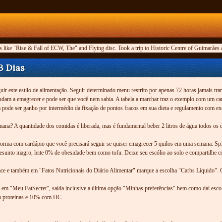
s like "Rise & Fall of ECW, The" and Flying disc. Took a trip to Historic Centre of Guimarães
3 Dias
ir este estilo de alimentação. Seguir determinado menu restrito por apenas 72 horas jamais tra
e ajudam a emagrecer e pode ser que você nem sabia. A tabela a marchar traz o exemplo com um 
 pode ser ganho por intermédio da fixação de pontos fracos em sua dieta e regulamento com exe
mana? A quantidade dos comidas é liberada, mas é fundamental beber 2 litros de água todos os
ma com cardápio que você precisará seguir se quiser emagrecer 5 quilos em uma semana. S
presunto magro, leite 0% de obesidade bem como tofu. Deixe seu escólio ao solo e compartilhe 
 face e também em "Fatos Nutricionais do Diário Alimentar" marque a escolha "Carbs Líquido". 
em "Meu FatSecret", saída inclusive a última opção "Minhas preferências" bem como daí escol
com proteinas e 10% com HC.