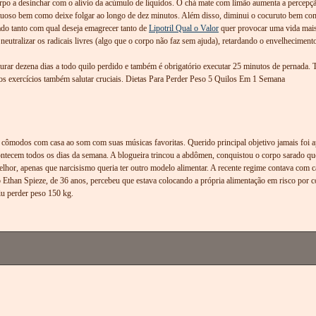
orpo a desinchar com o alívio da acúmulo de líquidos. O chá mate com limão aumenta a percepç
estuoso bem como deixe folgar ao longo de dez minutos. Além disso, diminui o cocuruto bem como
do tanto com qual deseja emagrecer tanto de
Lipotril Qual o Valor
quer provocar uma vida mais 
eutralizar os radicais livres (algo que o corpo não faz sem ajuda), retardando o envelheciment
rar dezena dias a todo quilo perdido e também é obrigatório executar 25 minutos de pernada. T
s exercícios também salutar cruciais. Dietas Para Perder Peso 5 Quilos Em 1 Semana
cômodos com casa ao som com suas músicas favoritas. Querido principal objetivo jamais foi ape
acontecem todos os dias da semana. A blogueira trincou a abdômen, conquistou o corpo sarado 
elhor, apenas que narcisismo queria ter outro modelo alimentar. A recente regime contava com
o Ethan Spieze, de 36 anos, percebeu que estava colocando a própria alimentação em risco po
u perder peso 150 kg.