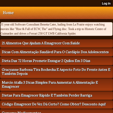
Home
31 year-old Software Consultant Benetta Cater, hailing from La Prairie enjoys watching
movies like "Rise & Fall of ECW, The" and Flying disc. Took a trip to Historic Centre of
Guimarães and drives a Ferrari 250 GT LWB California Spider.
21 Alimentos Que Ajudam A Emagrecer Com Saúde
Dicas Com Alimentação Saudável Para O Cardápio Dos Adolescentes
Dieta Das 72 Horas Promete Enxugar 2 Quilos Em 3 Dias
Gracyanne Barbosa Tira Bochecha E Aspecto Foto Do Frente Antes E
Também Depois
Marcio Atalla 3 Dicas Simples Para Aumentar A Alimentação E
Emagrecer
Dietas Para Emagrecer Rápido E Também Perder Barriga
Código Emagrecer De Vez Dá Certo? Como Obter? Desconto Aqui!