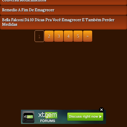
Conversa Medicamentos
Remedio A Fim De Emagrecer
Bella Falconi Dá 10 Dicas Pra Você Emagrecer E Também Perder
Medidas
1
2
3
4
5
»